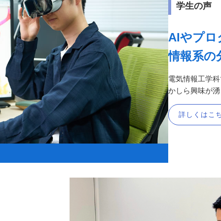
学生の声
AIやプ
情報系の
電気情報⼯学科
かしら興味が湧
詳しくはこ